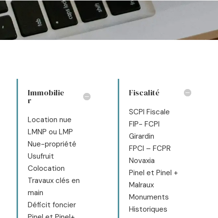
Immobilie
Fiscalité
r
SCPI Fiscale
Location nue
FIP- FCPI
LMNP ou LMP
Girardin
Nue-propriété
FPCI – FCPR
Usufruit
Novaxia
Colocation
Pinel et Pinel +
Travaux clés en
Malraux
main
Monuments
Déficit foncier
Historiques
Pinel et Pinel+