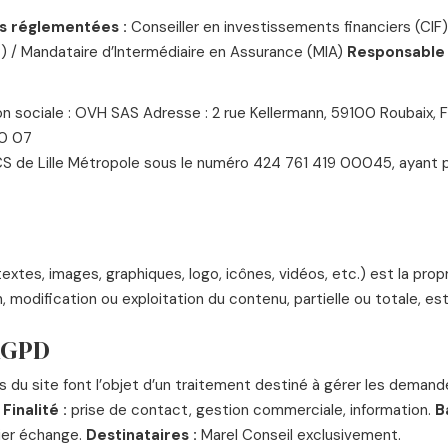
s réglementées :
Conseiller en investissements financiers (CIF
)
/
Mandataire d’Intermédiaire en Assurance (MIA)
Responsable 
son sociale : OVH SAS
Adresse : 2 rue Kellermann, 59100 Roubaix, 
10 07
S de Lille Métropole sous le numéro 424 761 419 00045, ayant
xtes, images, graphiques, logo, icônes, vidéos, etc.) est la prop
, modification ou exploitation du contenu, partielle ou totale, es
RGPD
s du site font l’objet d’un traitement destiné à gérer les demande
l
Finalité :
prise de contact, gestion commerciale, information.
B
ier échange.
Destinataires :
Marel Conseil exclusivement.