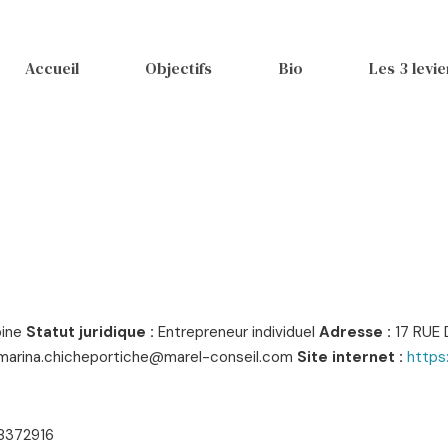
Accueil
Objectifs
Bio
Les 3 levie
oine
Statut juridique :
Entrepreneur individuel
Adresse :
17 RUE 
marina.chicheportiche@marel-conseil.com
Site internet :
https
8372916